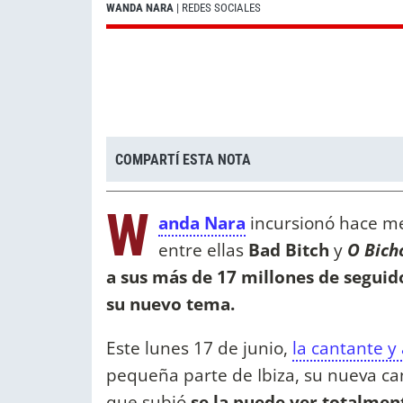
WANDA NARA
| REDES SOCIALES
COMPARTÍ ESTA NOTA
W
anda Nara
incursionó hace mes
entre ellas
Bad Bitch
y
O Bich
a sus más de 17 millones de seguid
su nuevo tema.
Este lunes 17 de junio,
la cantante y 
pequeña parte de Ibiza, su nueva can
que subió
se la puede ver totalmen