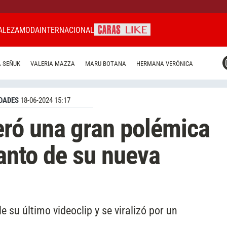
ALEZA
MODA
INTERNACIONAL
CARAS MIAMI
 SEÑUK
VALERIA MAZZA
MARU BOTANA
HERMANA VERÓNICA
CARAS BRASIL
CARAS URUGUAY
DADES
18-06-2024 15:17
ró una gran polémica
lanto de su nueva
su último videoclip y se viralizó por un