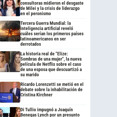
consultoras midieron el desgaste
de Milei y la crisis de liderazgo
en el peronismo
Tercera Guerra Mundial: la
inteligencia artificial reveló
cuáles serían los primeros países
latinoamericanos en ser
derrotados
La historia real de "Elize:
Sombras de una mujer", la nueva
película de Netflix sobre el caso
de una esposa que descuartizó a
su marido
Ricardo Lorenzetti se metió en el
debate sobre la inhabilitación de
Cristina Kirchner
Di Tullio impugnó a Joaquín
Benegas Lynch por un presunto