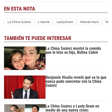
EN ESTA NOTA
La China Suárez
L-Gante
LautyGram
Wanda Nara
Maur
TAMBIÉN TE PUEDE INTERESAR
La China Suárez mostró la comida
que le hizo su hija, Rufina Cabré
Benjamín Vicuña reveló qué es lo que
nunca pudo concretar con la China
Suárez
La China Suárez y Lauty Gram en
medio de una nueva crisis: