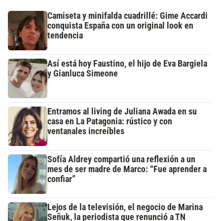
Camiseta y minifalda cuadrillé: Gime Accardi
conquista España con un original look en
tendencia
Así está hoy Faustino, el hijo de Eva Bargiela
y Gianluca Simeone
Entramos al living de Juliana Awada en su
casa en La Patagonia: rústico y con
ventanales increíbles
Sofía Aldrey compartió una reflexión a un
mes de ser madre de Marco: “Fue aprender a
confiar”
Lejos de la televisión, el negocio de Marina
Señuk, la periodista que renunció a TN