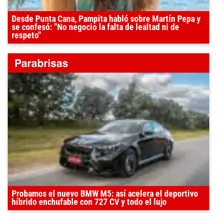
Desde Punta Cana, Pampita habló sobre Martín Pepa y
se confesó: "No negocio la falta de lealtad ni de
respeto"
Probamos el nuevo BMW M5: así acelera el deportivo
híbrido enchufable con 727 CV y todo el lujo