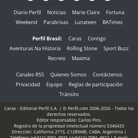
Diario Perfil
Noticias
Marie Claire
Fortuna
Weekend
Parabrisas
Lunateen
BATimes
Perfil Brasil:
Caras
Contigo
Aventuras Na Historia
Rolling Stone
Sport Buzz
Recreio
Maxima
Canales RSS
Quienes Somos
Contáctenos
Privacidad
Equipo
Reglas de participación
Tránsito
Caras - Editorial Perfil S.A.
| © Perfil.com 2006-2026 - Todos los
derechos reservados.
Editor responsable: Carlos Piro.
Registro de la propiedad intelectual número 5346433
Dirección:
California 2715
,
C1289ABI
,
CABA, Argentina
|
Teléfono:
(+5411) 7091-4921
/
(+5411) 7091-4922
| E-mail: