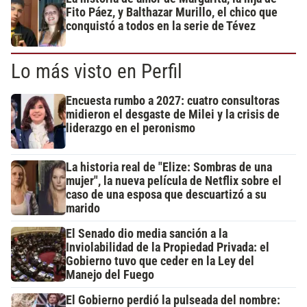
Fito Páez, y Balthazar Murillo, el chico que
conquistó a todos en la serie de Tévez
Lo más visto en Perfil
Encuesta rumbo a 2027: cuatro consultoras
midieron el desgaste de Milei y la crisis de
liderazgo en el peronismo
La historia real de "Elize: Sombras de una
mujer", la nueva película de Netflix sobre el
caso de una esposa que descuartizó a su
marido
El Senado dio media sanción a la
Inviolabilidad de la Propiedad Privada: el
Gobierno tuvo que ceder en la Ley del
Manejo del Fuego
El Gobierno perdió la pulseada del nombre: