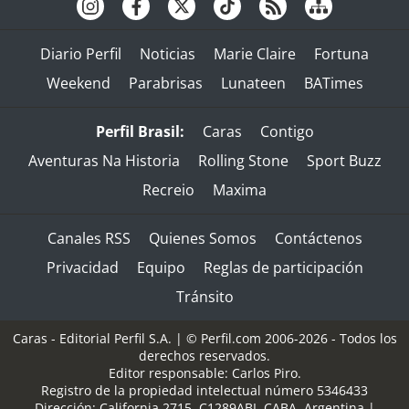
Diario Perfil
Noticias
Marie Claire
Fortuna
Weekend
Parabrisas
Lunateen
BATimes
Perfil Brasil:
Caras
Contigo
Aventuras Na Historia
Rolling Stone
Sport Buzz
Recreio
Maxima
Canales RSS
Quienes Somos
Contáctenos
Privacidad
Equipo
Reglas de participación
Tránsito
Caras - Editorial Perfil S.A.
| © Perfil.com 2006-2026 - Todos los
derechos reservados.
Editor responsable: Carlos Piro.
Registro de la propiedad intelectual número 5346433
Dirección:
California 2715
,
C1289ABI
,
CABA, Argentina
|