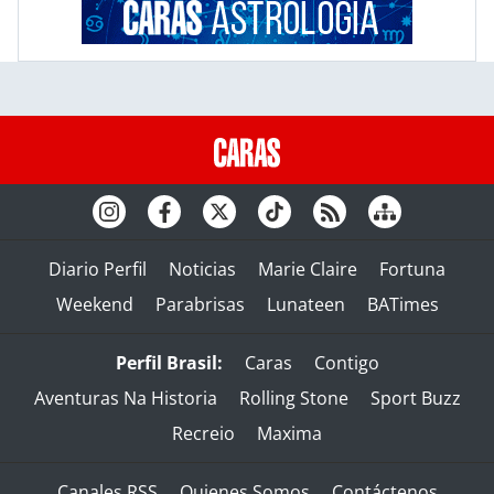
Diario Perfil
Noticias
Marie Claire
Fortuna
Weekend
Parabrisas
Lunateen
BATimes
Perfil Brasil:
Caras
Contigo
Aventuras Na Historia
Rolling Stone
Sport Buzz
Recreio
Maxima
Canales RSS
Quienes Somos
Contáctenos