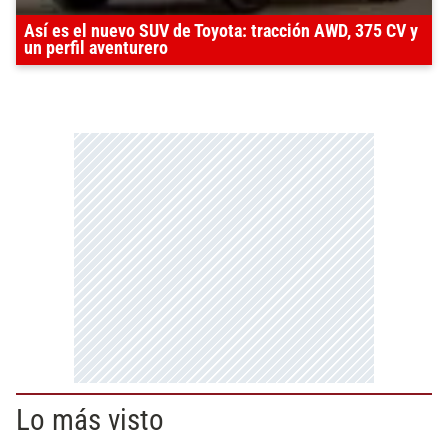
Así es el nuevo SUV de Toyota: tracción AWD, 375 CV y
un perfil aventurero
Lo más visto