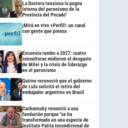
La Doctora tensiona la pugna
interna del peronismo de la
Provincia del Pecado"
¡Mirá en vivo +Perfil!: un canal
con gente que piensa
Encuesta rumbo a 2027: cuatro
consultoras midieron el desgaste
de Milei y la crisis de liderazgo
en el peronismo
Quirno reconoció que el gobierno
de Lula solicitó el retiro del
embajador argentino en Brasil
Cachanosky renunció a una
fundación porque "se ha
transformado en una especie de
Instituto Patria incondicional de