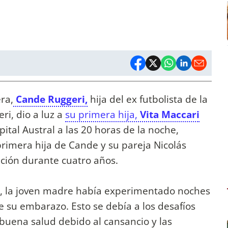
ra,
Cande Ruggeri,
hija del ex futbolista de la
ri, dio a luz a
su primera hija,
Vita Maccari
tal Austral a las 20 horas de la noche,
 primera hija de Cande y su pareja Nicolás
ación durante cuatro años.
s, la joven madre había experimentado noches
de su embarazo. Esto se debía a los desafíos
uena salud debido al cansancio y las