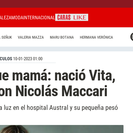
ALEZA
MODA
INTERNACIONAL
CARAS MIAMI
 SEÑUK
VALERIA MAZZA
MARU BOTANA
HERMANA VERÓNICA
CARAS BRASIL
CARAS URUGUAY
CULOS
10-01-2023 01:00
e mamá: nació Vita,
con Nicolás Maccari
a luz en el hospital Austral y su pequeña pesó