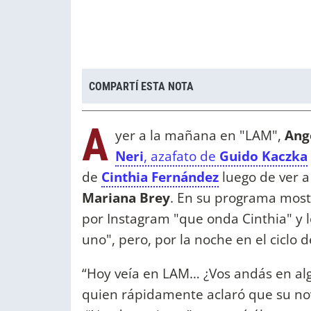
COMPARTÍ ESTA NOTA
A
yer a la mañana en "LAM",
Ang
Neri
, azafato de
Guido Kaczka
de
Cinthia Fernández
luego de ver a 
Mariana Brey
. En su programa mostr
por Instagram "que onda Cinthia" y l
uno", pero, por la noche en el ciclo de
“Hoy veía en LAM… ¿Vos andás en alg
quien rápidamente aclaró que su nov