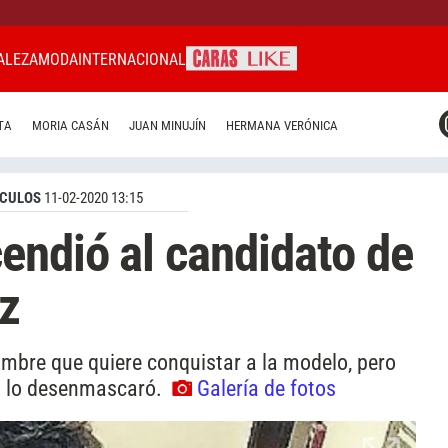
ALEZA
MODA
INTERNACIONAL
CARAS MIAMI
TA
MORIA CASÁN
JUAN MINUJÍN
HERMANA VERÓNICA
CARAS BRASIL
CARAS URUGUAY
CULOS
11-02-2020 13:15
endió al candidato de
z
ombre que quiere conquistar a la modelo, pero
o" lo desenmascaró.
Galería de fotos