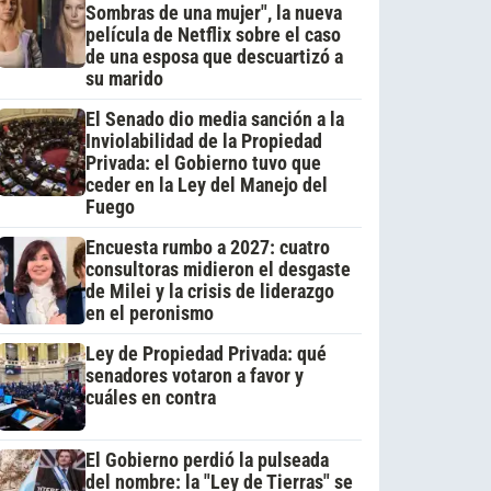
Sombras de una mujer", la nueva
película de Netflix sobre el caso
de una esposa que descuartizó a
su marido
El Senado dio media sanción a la
Inviolabilidad de la Propiedad
Privada: el Gobierno tuvo que
ceder en la Ley del Manejo del
Fuego
Encuesta rumbo a 2027: cuatro
consultoras midieron el desgaste
de Milei y la crisis de liderazgo
en el peronismo
Ley de Propiedad Privada: qué
senadores votaron a favor y
cuáles en contra
El Gobierno perdió la pulseada
del nombre: la "Ley de Tierras" se