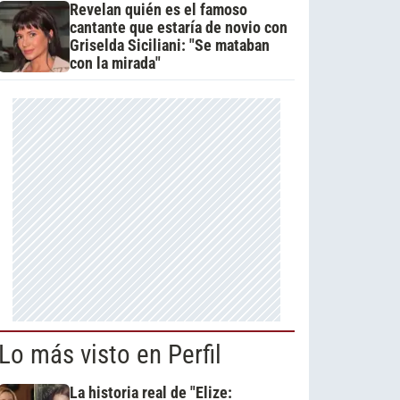
Revelan quién es el famoso
cantante que estaría de novio con
Griselda Siciliani: "Se mataban
con la mirada"
Lo más visto en Perfil
La historia real de "Elize: