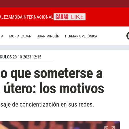
ALEZA
MODA
INTERNACIONAL
CARAS MIAMI
TA
MORIA CASÁN
JUAN MINUJÍN
HERMANA VERÓNICA
CARAS BRASIL
CARAS URUGUAY
CULOS
20-10-2023 12:15
vo que someterse a
 útero: los motivos
saje de concientización en sus redes.