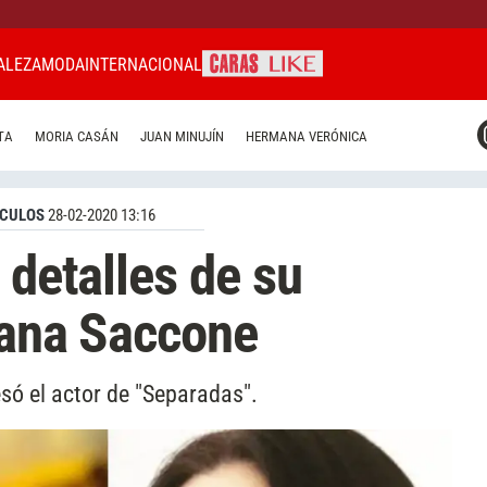
ALEZA
MODA
INTERNACIONAL
CARAS MIAMI
TA
MORIA CASÁN
JUAN MINUJÍN
HERMANA VERÓNICA
CARAS BRASIL
CARAS URUGUAY
CULOS
28-02-2020 13:16
 detalles de su
iana Saccone
ó el actor de "Separadas".