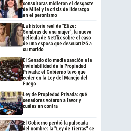
consultoras midieron el desgaste
de Milei y la crisis de liderazgo
en el peronismo
La historia real de "Elize:
Sombras de una mujer", la nueva
película de Netflix sobre el caso
de una esposa que descuartizó a
su marido
El Senado dio media sanción a la
Inviolabilidad de la Propiedad
Privada: el Gobierno tuvo que
ceder en la Ley del Manejo del
Fuego
Ley de Propiedad Privada: qué
senadores votaron a favor y
cuáles en contra
El Gobierno perdió la pulseada
del nombre: la "Ley de Tierras" se