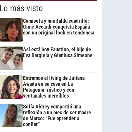
Lo más visto
Camiseta y minifalda cuadrillé:
Gime Accardi conquista España
con un original look en tendencia
Así está hoy Faustino, el hijo de
Eva Bargiela y Gianluca Simeone
Entramos al living de Juliana
Awada en su casa en La
Patagonia: rústico y con
ventanales increíbles
Sofía Aldrey compartió una
reflexión a un mes de ser madre
de Marco: “Fue aprender a
confiar”