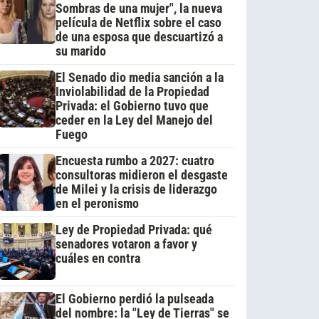
Sombras de una mujer", la nueva
película de Netflix sobre el caso
de una esposa que descuartizó a
su marido
El Senado dio media sanción a la
Inviolabilidad de la Propiedad
Privada: el Gobierno tuvo que
ceder en la Ley del Manejo del
Fuego
Encuesta rumbo a 2027: cuatro
consultoras midieron el desgaste
de Milei y la crisis de liderazgo
en el peronismo
Ley de Propiedad Privada: qué
senadores votaron a favor y
cuáles en contra
El Gobierno perdió la pulseada
del nombre: la "Ley de Tierras" se