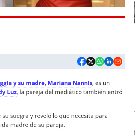
ggia y su madre, Mariana Nannis
, es un
dy Luz
, la pareja del mediático también entró
 su suegra y reveló lo que necesita para
tida madre de su pareja.