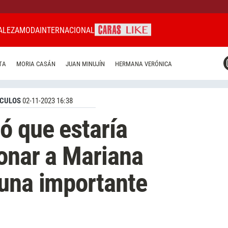
ALEZA
MODA
INTERNACIONAL
CARAS MIAMI
TA
MORIA CASÁN
JUAN MINUJÍN
HERMANA VERÓNICA
CARAS BRASIL
CARAS URUGUAY
CULOS
02-11-2023 16:38
ó que estaría
onar a Mariana
 una importante