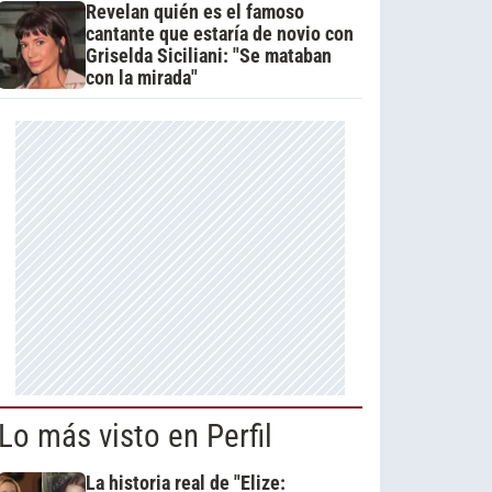
Revelan quién es el famoso
cantante que estaría de novio con
Griselda Siciliani: "Se mataban
con la mirada"
Lo más visto en Perfil
La historia real de "Elize: