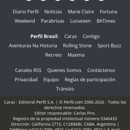
Diario Perfil
Noticias
Marie Claire
Fortuna
Weekend
Parabrisas
Lunateen
BATimes
Perfil Brasil:
Caras
Contigo
Aventuras Na Historia
Rolling Stone
Sport Buzz
Recreio
Maxima
Canales RSS
Quienes Somos
Contáctenos
Privacidad
Equipo
Reglas de participación
Tránsito
Caras - Editorial Perfil S.A.
| © Perfil.com 2006-2026 - Todos los
derechos reservados.
Editor responsable: Carlos Piro.
Registro de la propiedad intelectual número 5346433
Dirección:
California 2715
,
C1289ABI
,
CABA, Argentina
|
Teléfono:
(+5411) 7091-4921
/
(+5411) 7091-4922
| E-mail: