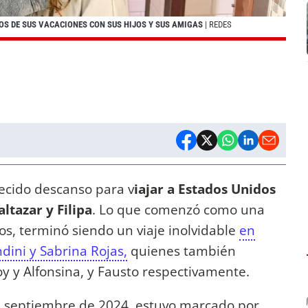
 DE SUS VACACIONES CON SUS HIJOS Y SUS AMIGAS
| REDES
cido descanso para v
iajar a Estados Unidos
altazar y Filipa
. Lo que comenzó como una
os, terminó siendo un viaje inolvidable
en
ini y Sabrina Rojas,
quienes también
loy y Alfonsina, y Fausto respectivamente.
e septiembre de 2024, estuvo marcado por