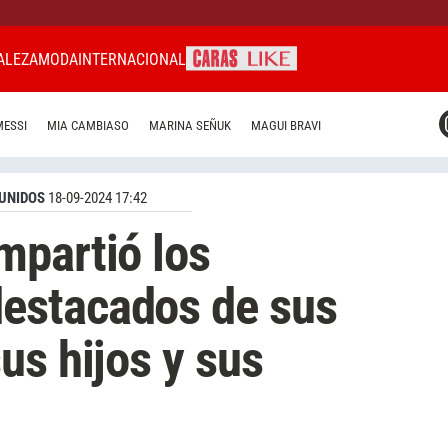
ALEZA
MODA
INTERNACIONAL
CARAS MIAMI
MESSI
MIA CAMBIASO
MARINA SEÑUK
MAGUI BRAVI
CARAS BRASIL
CARAS URUGUAY
UNIDOS
18-09-2024 17:42
mpartió los
estacados de sus
us hijos y sus