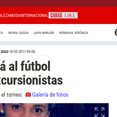
ALEZA
MODA
INTERNACIONAL
CARAS MIAMI
TA
MORIA CASÁN
JUAN MINUJÍN
HERMANA VERÓNICA
CARAS BRASIL
CARAS URUGUAY
IDAD
18-03-2017 09:00
á al fútbol
xcursionistas
 el torneo.
Galería de fotos