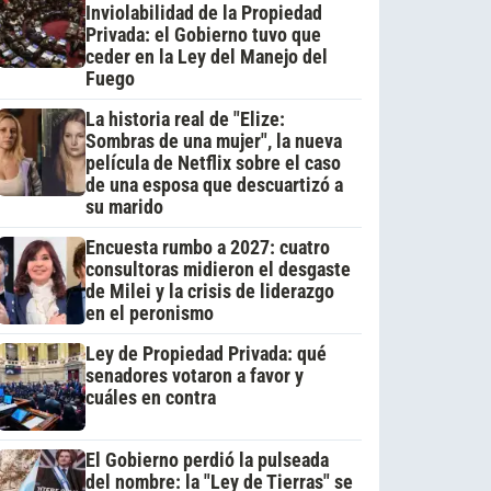
Inviolabilidad de la Propiedad
Privada: el Gobierno tuvo que
ceder en la Ley del Manejo del
Fuego
La historia real de "Elize:
Sombras de una mujer", la nueva
película de Netflix sobre el caso
de una esposa que descuartizó a
su marido
Encuesta rumbo a 2027: cuatro
consultoras midieron el desgaste
de Milei y la crisis de liderazgo
en el peronismo
Ley de Propiedad Privada: qué
senadores votaron a favor y
cuáles en contra
El Gobierno perdió la pulseada
del nombre: la "Ley de Tierras" se