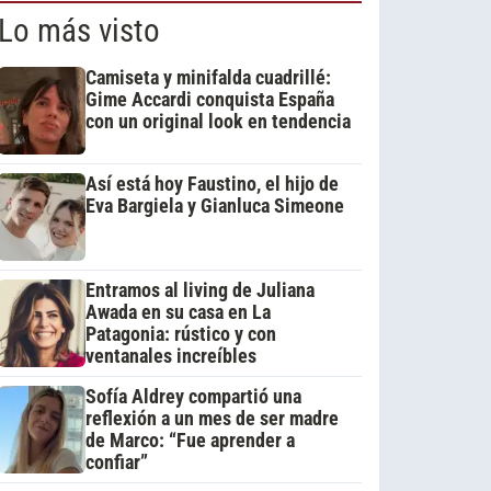
Lo más visto
Camiseta y minifalda cuadrillé:
Gime Accardi conquista España
con un original look en tendencia
Así está hoy Faustino, el hijo de
Eva Bargiela y Gianluca Simeone
Entramos al living de Juliana
Awada en su casa en La
Patagonia: rústico y con
ventanales increíbles
Sofía Aldrey compartió una
reflexión a un mes de ser madre
de Marco: “Fue aprender a
confiar”