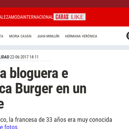
ALEZA
MODA
INTERNACIONAL
CARAS MIAMI
TA
MORIA CASÁN
JUAN MINUJÍN
HERMANA VERÓNICA
CARAS BRASIL
CARAS URUGUAY
IDAD
22-06-2017 14:11
sa bloguera e
ca Burger en un
e
ísico, la francesa de 33 años era muy conocida
de fotos