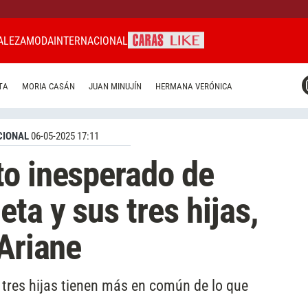
ALEZA
MODA
INTERNACIONAL
CARAS MIAMI
TA
MORIA CASÁN
JUAN MINUJÍN
HERMANA VERÓNICA
CARAS BRASIL
CARAS URUGUAY
CIONAL
06-05-2025 17:11
to inesperado de
ta y sus tres hijas,
 Ariane
 tres hijas tienen más en común de lo que