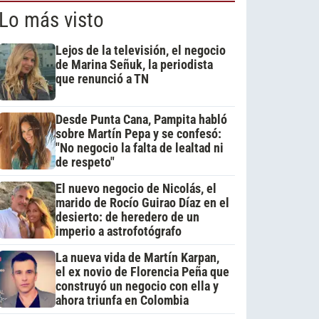
Lo más visto
Lejos de la televisión, el negocio
de Marina Señuk, la periodista
que renunció a TN
Desde Punta Cana, Pampita habló
sobre Martín Pepa y se confesó:
"No negocio la falta de lealtad ni
de respeto"
El nuevo negocio de Nicolás, el
marido de Rocío Guirao Díaz en el
desierto: de heredero de un
imperio a astrofotógrafo
La nueva vida de Martín Karpan,
el ex novio de Florencia Peña que
construyó un negocio con ella y
ahora triunfa en Colombia