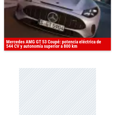
Mercedes AMG GT 53 Coupé: potencia eléctrica de
544 CV y autonomía superior a 800 km