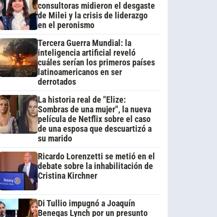
consultoras midieron el desgaste
de Milei y la crisis de liderazgo
en el peronismo
Tercera Guerra Mundial: la
inteligencia artificial reveló
cuáles serían los primeros países
latinoamericanos en ser
derrotados
La historia real de "Elize:
Sombras de una mujer", la nueva
película de Netflix sobre el caso
de una esposa que descuartizó a
su marido
Ricardo Lorenzetti se metió en el
debate sobre la inhabilitación de
Cristina Kirchner
Di Tullio impugnó a Joaquín
Benegas Lynch por un presunto