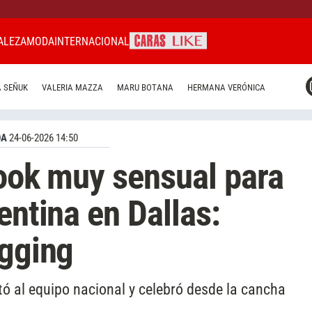
ALEZA
MODA
INTERNACIONAL
CARAS MIAMI
 SEÑUK
VALERIA MAZZA
MARU BOTANA
HERMANA VERÓNICA
CARAS BRASIL
CARAS URUGUAY
DA
24-06-2026 14:50
look muy sensual para
entina en Dallas:
ogging
ó al equipo nacional y celebró desde la cancha