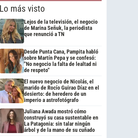
Lo más visto
Lejos de la televisión, el negocio
de Marina Señuk, la periodista
que renunció a TN
Desde Punta Cana, Pampita habló
sobre Martín Pepa y se confesó:
"No negocio la falta de lealtad ni
de respeto"
El nuevo negocio de Nicolás, el
marido de Rocío Guirao Díaz en el
desierto: de heredero de un
imperio a astrofotógrafo
Juliana Awada mostró cómo
construyó su casa sustentable en
La Patagonia: sin talar ningún
árbol y de la mano de su cuñado