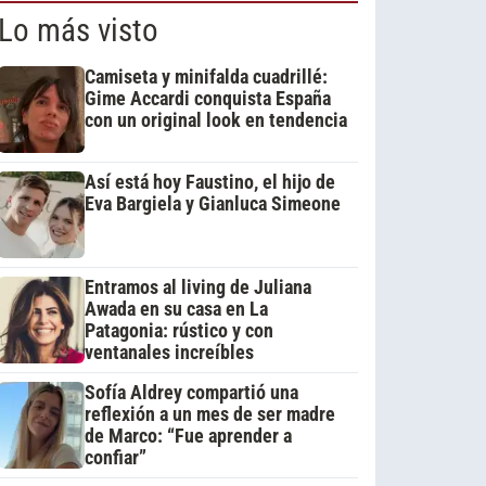
Lo más visto
Camiseta y minifalda cuadrillé:
Gime Accardi conquista España
con un original look en tendencia
Así está hoy Faustino, el hijo de
Eva Bargiela y Gianluca Simeone
Entramos al living de Juliana
Awada en su casa en La
Patagonia: rústico y con
ventanales increíbles
Sofía Aldrey compartió una
reflexión a un mes de ser madre
de Marco: “Fue aprender a
confiar”