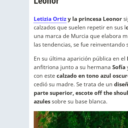
Leonor
Letizia Ortiz
y la princesa Leonor
s
calzados que suelen repetir en sus l
una marca de Murcia que elabora m
las tendencias, se fue reinventando 
En su última aparición pública en el
anfitriona junto a su hermana
Sofía
con este
calzado en tono azul oscu
cedió su madre. Se trata de un
diseñ
parte superior, escote off the sho
azules
sobre su base blanca.