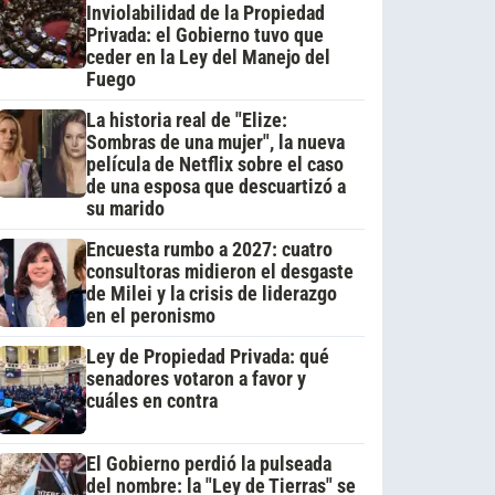
Inviolabilidad de la Propiedad
Privada: el Gobierno tuvo que
ceder en la Ley del Manejo del
Fuego
La historia real de "Elize:
Sombras de una mujer", la nueva
película de Netflix sobre el caso
de una esposa que descuartizó a
su marido
Encuesta rumbo a 2027: cuatro
consultoras midieron el desgaste
de Milei y la crisis de liderazgo
en el peronismo
Ley de Propiedad Privada: qué
senadores votaron a favor y
cuáles en contra
El Gobierno perdió la pulseada
del nombre: la "Ley de Tierras" se