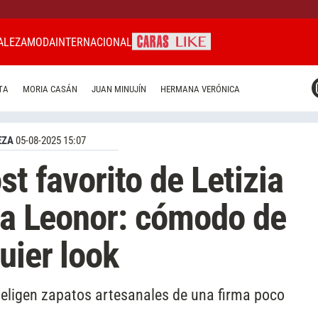
ALEZA
MODA
INTERNACIONAL
CARAS MIAMI
TA
MORIA CASÁN
JUAN MINUJÍN
HERMANA VERÓNICA
CARAS BRASIL
CARAS URUGUAY
EZA
05-08-2025 15:07
st favorito de Letizia
esa Leonor: cómodo de
uier look
 eligen zapatos artesanales de una firma poco