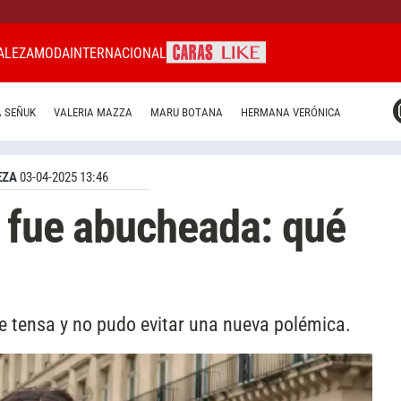
ALEZA
MODA
INTERNACIONAL
CARAS MIAMI
 SEÑUK
VALERIA MAZZA
MARU BOTANA
HERMANA VERÓNICA
CARAS BRASIL
CARAS URUGUAY
EZA
03-04-2025 13:46
a fue abucheada: qué
he tensa y no pudo evitar una nueva polémica.