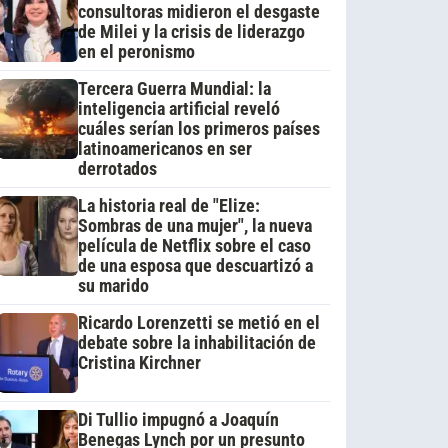
consultoras midieron el desgaste
de Milei y la crisis de liderazgo
en el peronismo
Tercera Guerra Mundial: la
inteligencia artificial reveló
cuáles serían los primeros países
latinoamericanos en ser
derrotados
La historia real de "Elize:
Sombras de una mujer", la nueva
película de Netflix sobre el caso
de una esposa que descuartizó a
su marido
Ricardo Lorenzetti se metió en el
debate sobre la inhabilitación de
Cristina Kirchner
Di Tullio impugnó a Joaquín
Benegas Lynch por un presunto