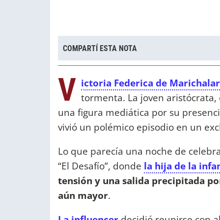
COMPARTÍ ESTA NOTA
V
ictoria Federica de Marichala
tormenta. La joven aristócrata,
una figura mediática por su presencia
vivió un polémico episodio en un exc
Lo que parecía una noche de celebra
“El Desafío”, donde
la hija de la inf
tensión y una salida precipitada po
aún mayor
.
La influencer
decidió reunirse con 