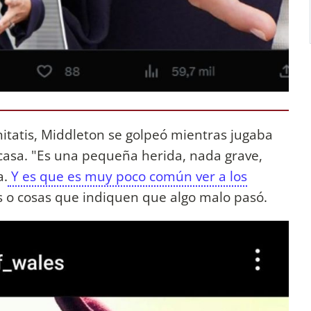
nitatis, Middleton se golpeó mientras jugaba
 casa. "Es una pequeña herida, nada grave,
a.
Y es que es muy poco común ver a los
 o cosas que indiquen que algo malo pasó.