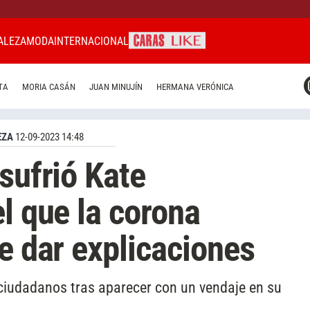
ALEZA
MODA
INTERNACIONAL
CARAS MIAMI
TA
MORIA CASÁN
JUAN MINUJÍN
HERMANA VERÓNICA
CARAS BRASIL
CARAS URUGUAY
EZA
12-09-2023 14:48
sufrió Kate
l que la corona
e dar explicaciones
ciudadanos tras aparecer con un vendaje en su