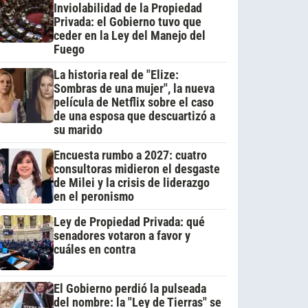
Inviolabilidad de la Propiedad
Privada: el Gobierno tuvo que
ceder en la Ley del Manejo del
Fuego
La historia real de "Elize:
Sombras de una mujer", la nueva
película de Netflix sobre el caso
de una esposa que descuartizó a
su marido
Encuesta rumbo a 2027: cuatro
consultoras midieron el desgaste
de Milei y la crisis de liderazgo
en el peronismo
Ley de Propiedad Privada: qué
senadores votaron a favor y
cuáles en contra
El Gobierno perdió la pulseada
del nombre: la "Ley de Tierras" se