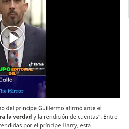
o del príncipe Guillermo afirmó ante el
ra la verdad
y la rendición de cuentas". Entre
endidas por el príncipe Harry, esta