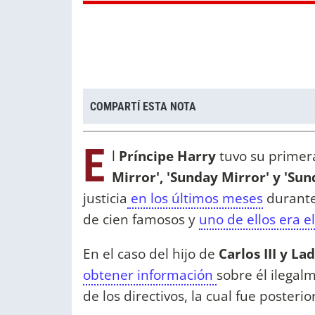
COMPARTÍ ESTA NOTA
E
l
Príncipe Harry
tuvo su primera
Mirror', 'Sunday Mirror' y 'Sun
justicia
en los últimos meses
durante
de cien famosos y
uno de ellos era 
En el caso del hijo de
Carlos III y Lad
obtener información
sobre él ilegal
de los directivos, la cual fue poster