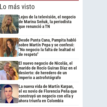
Lo más visto
Lejos de la televisión, el negocio
de Marina Señuk, la periodista
que renunció a TN
Desde Punta Cana, Pampita habló
sobre Martín Pepa y se confesó:
"No negocio la falta de lealtad ni
de respeto"
El nuevo negocio de Nicolás, el
marido de Rocío Guirao Díaz en el
desierto: de heredero de un
imperio a astrofotógrafo
La nueva vida de Martín Karpan,
el ex novio de Florencia Peña que
construyó un negocio con ella y
ahora triunfa en Colombia