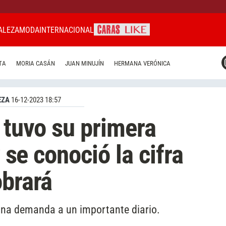
ALEZA
MODA
INTERNACIONAL
CARAS MIAMI
TA
MORIA CASÁN
JUAN MINUJÍN
HERMANA VERÓNICA
CARAS BRASIL
CARAS URUGUAY
EZA
16-12-2023 18:57
 tuvo su primera
y se conoció la cifra
obrará
ó una demanda a un importante diario.