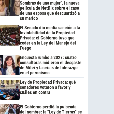
Sombras de una mujer", la nueva
película de Netflix sobre el caso
de una esposa que descuartizó a
su marido
El Senado dio media sanción a la
Inviolabilidad de la Propiedad
Privada: el Gobierno tuvo que
ceder en la Ley del Manejo del
Fuego
Encuesta rumbo a 2027: cuatro
consultoras midieron el desgaste
de Milei y la crisis de liderazgo
en el peronismo
Ley de Propiedad Privada: qué
senadores votaron a favor y
cuáles en contra
El Gobierno perdió la pulseada
del nombre: la "Ley de Tierras" se