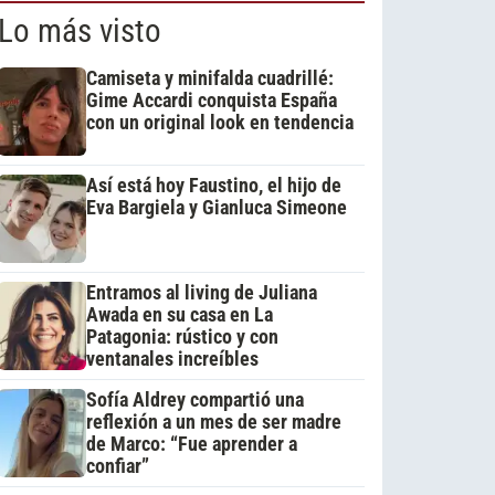
Lo más visto
Camiseta y minifalda cuadrillé:
Gime Accardi conquista España
con un original look en tendencia
Así está hoy Faustino, el hijo de
Eva Bargiela y Gianluca Simeone
Entramos al living de Juliana
Awada en su casa en La
Patagonia: rústico y con
ventanales increíbles
Sofía Aldrey compartió una
reflexión a un mes de ser madre
de Marco: “Fue aprender a
confiar”