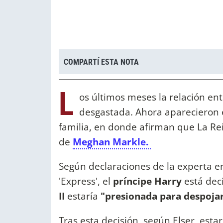
COMPARTÍ ESTA NOTA
L
os últimos meses la relación en
desgastada. Ahora aparecieron e
familia, en donde afirman que La Rein
de
Meghan Markle.
Según declaraciones de la experta e
'Express', el
príncipe Harry
está dec
II
estaría
"presionada para despojarl
Tras esta decisión, según Elser, estar