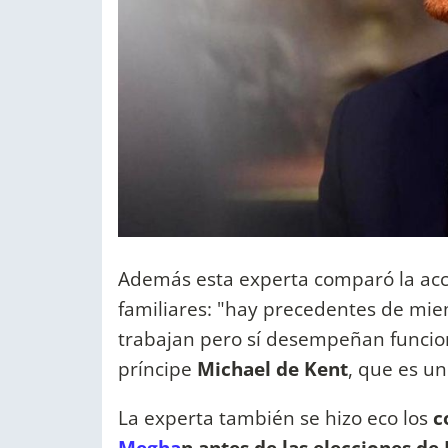
Además esta experta comparó la acci
familiares: "hay precedentes de miem
trabajan pero sí desempeñan funcione
príncipe
Michael de Kent
, que es un
La experta también se hizo eco los
c
Megha
n antes de las elecciones de