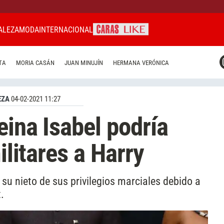
ALEZA
MODA
INTERNACIONAL
CARAS MIAMI
TA
MORIA CASÁN
JUAN MINUJÍN
HERMANA VERÓNICA
CARAS BRASIL
CARAS URUGUAY
EZA
04-02-2021 11:27
eina Isabel podría
ilitares a Harry
 su nieto de sus privilegios marciales debido a
.