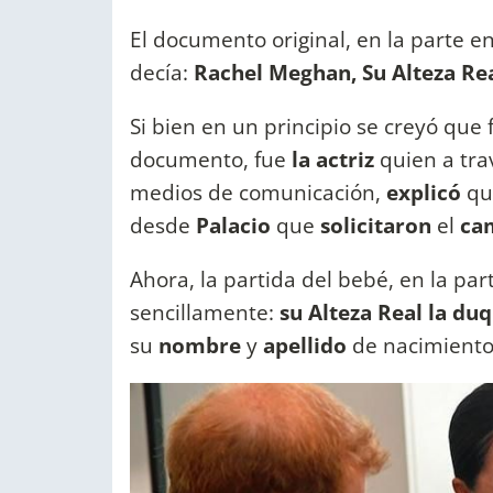
El documento original, en la parte en
decía:
Rachel Meghan, Su Alteza Rea
Si bien en un principio se creyó que 
documento, fue
la actriz
quien a tra
medios de comunicación,
explicó
qu
desde
Palacio
que
solicitaron
el
ca
Ahora, la partida del bebé, en la par
sencillamente:
su Alteza Real la du
su
nombre
y
apellido
de nacimient