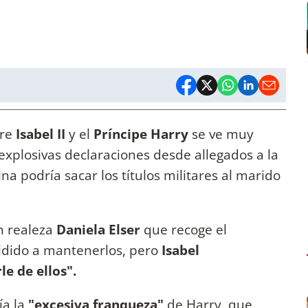
tre
Isabel II
y el
Príncipe Harry
se ve muy
xplosivas declaraciones desde allegados a la
a podría sacar los títulos militares al marido
n realeza
Daniela Elser
que recoge el
idido a mantenerlos, pero
Isabel
e de ellos".
ía la
"excesiva franqueza"
de Harry, que