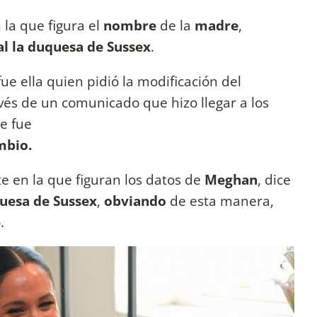
 la que figura el
nombre
de la
madre
,
l la duquesa de Sussex
.
fue ella quien pidió la modificación del
vés de un comunicado que hizo llegar a los
e fue
mbio.
te en la que figuran los datos de
Meghan
, dice
quesa de Sussex
,
obviando
de esta manera,
o.