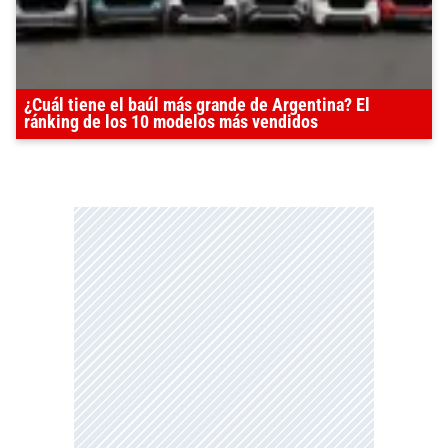
¿Cuál tiene el baúl más grande de Argentina? El
ránking de los 10 modelos más vendidos