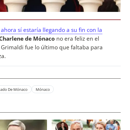
hora sí estaría llegando a su fin con la
Charlene de Mónaco
no era feliz en el
Grimaldi fue lo último que faltaba para
za.
ipado De Mónaco
Mónaco