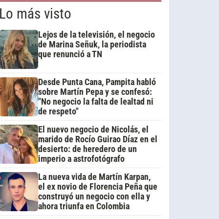
Lo más visto
Lejos de la televisión, el negocio
de Marina Señuk, la periodista
que renunció a TN
Desde Punta Cana, Pampita habló
sobre Martín Pepa y se confesó:
"No negocio la falta de lealtad ni
de respeto"
El nuevo negocio de Nicolás, el
marido de Rocío Guirao Díaz en el
desierto: de heredero de un
imperio a astrofotógrafo
La nueva vida de Martín Karpan,
el ex novio de Florencia Peña que
construyó un negocio con ella y
ahora triunfa en Colombia