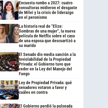
Encuesta rumbo a 2027: cuatro
consultoras midieron el desgaste
de Milei y la crisis de liderazgo
en el peronismo
La historia real de "Elize:
Sombras de una mujer", la nueva
película de Netflix sobre el caso
de una esposa que descuartizó a
su marido
El Senado dio media sanción a la
Inviolabilidad de la Propiedad
Privada: el Gobierno tuvo que
ceder en la Ley del Manejo del
Fuego
Ley de Propiedad Privada: qué
senadores votaron a favor y
cuáles en contra
El Gobierno perdió la pulseada