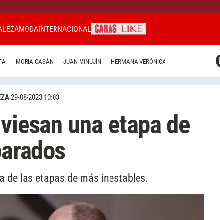
ALEZA
MODA
INTERNACIONAL
CARAS MIAMI
TA
MORIA CASÁN
JUAN MINUJÍN
HERMANA VERÓNICA
CARAS BRASIL
CARAS URUGUAY
EZA
29-08-2023 10:03
aviesan una etapa de
parados
a de las etapas de más inestables.