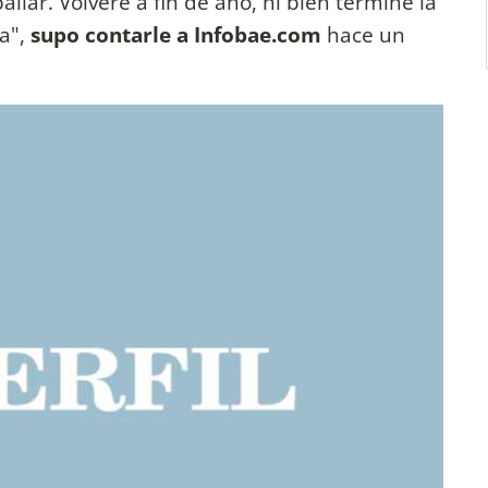
bailar. Volveré a fin de año, ni bien termine la
a",
supo contarle a Infobae.com
hace un