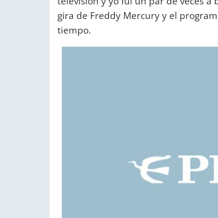
televisión y yo fui un par de veces a 
gira de Freddy Mercury y el program
tiempo.