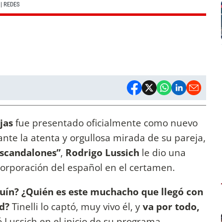
| REDES
jas
fue presentado oficialmente como nuevo
ante la atenta y orgullosa mirada de su pareja,
Escandalones”
,
Rodrigo Lussich
le dio una
ncorporación del español en el certamen.
quín? ¿Quién es este muchacho que llegó con
ad?
Tinelli lo captó, muy vivo él, y
va por todo,
ó Lussich en el inicio de su programa.