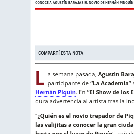
CONOCE A AGUSTÍN BARAJAS EL NOVIO DE HERNÁN PINQUÍN
COMPARTÍ ESTA NOTA
L
a semana pasada,
Agustín Bara
participante de
“La Academia”
Hernán Piquín
. En
“El Show de los 
dura advertencia al artista tras la i
“
¿Quién es el novio trepador de Pi
las valijitas a conocer la gran ciud
hasta por el lugar de Piquín
”, señal