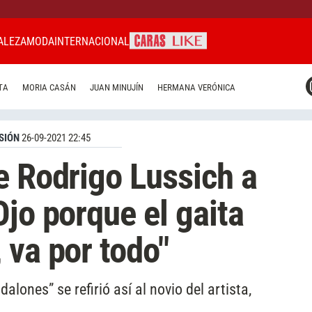
ALEZA
MODA
INTERNACIONAL
CARAS MIAMI
TA
MORIA CASÁN
JUAN MINUJÍN
HERMANA VERÓNICA
CARAS BRASIL
CARAS URUGUAY
SIÓN
26-09-2021 22:45
e Rodrigo Lussich a
Ojo porque el gaita
 va por todo"
lones” se refirió así al novio del artista,