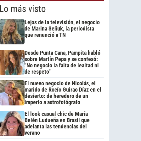
Lo más visto
Lejos de la televisión, el negocio
de Marina Señuk, la periodista
que renunció a TN
Desde Punta Cana, Pampita habló
sobre Martín Pepa y se confesó:
"No negocio la falta de lealtad ni
de respeto"
El nuevo negocio de Nicolás, el
marido de Rocío Guirao Díaz en el
desierto: de heredero de un
imperio a astrofotógrafo
El look casual chic de María
Belén Ludueña en Brasil que
adelanta las tendencias del
verano