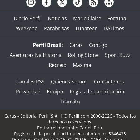
Diario Perfil
Noticias
Marie Claire
Fortuna
Weekend
Parabrisas
Lunateen
BATimes
Perfil Brasil:
Caras
Contigo
Aventuras Na Historia
Rolling Stone
Sport Buzz
Recreio
Maxima
Canales RSS
Quienes Somos
Contáctenos
Privacidad
Equipo
Reglas de participación
Tránsito
Caras - Editorial Perfil S.A.
| © Perfil.com 2006-2026 - Todos los
derechos reservados.
Editor responsable: Carlos Piro.
Registro de la propiedad intelectual número 5346433
Dirección:
California 2715
,
C1289ABI
,
CABA, Argentina
|