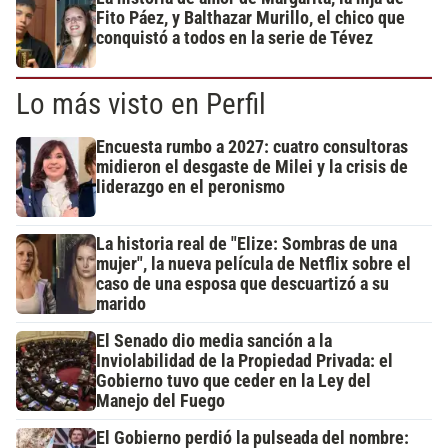
Fito Páez, y Balthazar Murillo, el chico que
conquistó a todos en la serie de Tévez
Lo más visto en Perfil
Encuesta rumbo a 2027: cuatro consultoras
midieron el desgaste de Milei y la crisis de
liderazgo en el peronismo
La historia real de "Elize: Sombras de una
mujer", la nueva película de Netflix sobre el
caso de una esposa que descuartizó a su
marido
El Senado dio media sanción a la
Inviolabilidad de la Propiedad Privada: el
Gobierno tuvo que ceder en la Ley del
Manejo del Fuego
El Gobierno perdió la pulseada del nombre: