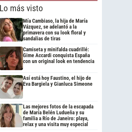
Lo más visto
Mía Cambiaso, la hija de María
Vázquez, se adelantó a la
primavera con su look floral y
sandalias de tiras
Camiseta y minifalda cuadrillé:
Gime Accardi conquista España
con un original look en tendencia
Así está hoy Faustino, el hijo de
Eva Bargiela y Gianluca Simeone
Las mejores fotos de la escapada
de María Belén Ludueña y su
familia a Río de Janeiro: playa,
relax y una visita muy especial