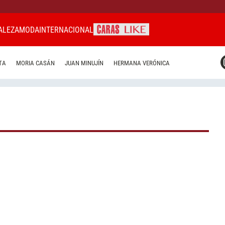
ALEZA
MODA
INTERNACIONAL
CARAS MIAMI
TA
MORIA CASÁN
JUAN MINUJÍN
HERMANA VERÓNICA
CARAS BRASIL
CARAS URUGUAY