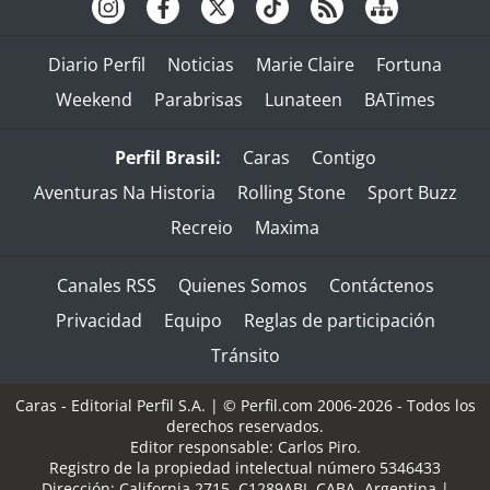
Diario Perfil
Noticias
Marie Claire
Fortuna
Weekend
Parabrisas
Lunateen
BATimes
Perfil Brasil:
Caras
Contigo
Aventuras Na Historia
Rolling Stone
Sport Buzz
Recreio
Maxima
Canales RSS
Quienes Somos
Contáctenos
Privacidad
Equipo
Reglas de participación
Tránsito
Caras - Editorial Perfil S.A.
| © Perfil.com 2006-2026 - Todos los
derechos reservados.
Editor responsable: Carlos Piro.
Registro de la propiedad intelectual número 5346433
Dirección:
California 2715
,
C1289ABI
,
CABA, Argentina
|