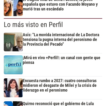
española que estuvo con Facundo Moyano y
murió tras un escándalo
Lo más visto en Perfil
Asís: "La movida internacional de La Doctora
tensiona la pugna interna del peronismo de
la Provincia del Pecado"
¡Mirá en vivo +Perfil!: un canal con gente que
piensa
Encuesta rumbo a 2027: cuatro consultoras
midieron el desgaste de Milei y la crisis de
liderazgo en el peronismo
Quirno reconoció que el gobierno de Lula