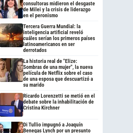
consultoras midieron el desgaste
de Milei y la crisis de liderazgo
en el peronismo
Tercera Guerra Mundial: la
inteligencia artificial reveló
cuáles serían los primeros países
latinoamericanos en ser
derrotados
La historia real de "Elize:
Sombras de una mujer", la nueva
película de Netflix sobre el caso
de una esposa que descuartizó a
su marido
Ricardo Lorenzetti se metió en el
debate sobre la inhabilitación de
Cristina Kirchner
Di Tullio impugnó a Joaquín
Benegas Lynch por un presunto