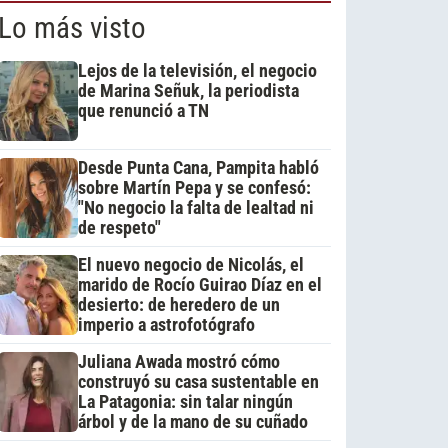
Lo más visto
Lejos de la televisión, el negocio
de Marina Señuk, la periodista
que renunció a TN
Desde Punta Cana, Pampita habló
sobre Martín Pepa y se confesó:
"No negocio la falta de lealtad ni
de respeto"
El nuevo negocio de Nicolás, el
marido de Rocío Guirao Díaz en el
desierto: de heredero de un
imperio a astrofotógrafo
Juliana Awada mostró cómo
construyó su casa sustentable en
La Patagonia: sin talar ningún
árbol y de la mano de su cuñado