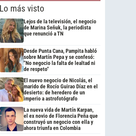
Lo más visto
Lejos de la televisión, el negocio
de Marina Señuk, la periodista
que renunció a TN
Desde Punta Cana, Pampita habló
sobre Martín Pepa y se confesó:
"No negocio la falta de lealtad ni
de respeto"
El nuevo negocio de Nicolás, el
marido de Rocío Guirao Díaz en el
desierto: de heredero de un
imperio a astrofotógrafo
La nueva vida de Martín Karpan,
el ex novio de Florencia Peña que
construyó un negocio con ella y
ahora triunfa en Colombia