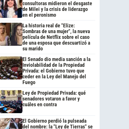
consultoras midieron el desgaste
de Milei y la crisis de liderazgo
en el peronismo
La historia real de "Elize:
Sombras de una mujer", la nueva
película de Netflix sobre el caso
de una esposa que descuartizó a
su marido
El Senado dio media sanción a la
Inviolabilidad de la Propiedad
Privada: el Gobierno tuvo que
ceder en la Ley del Manejo del
Fuego
Ley de Propiedad Privada: qué
senadores votaron a favor y
cuáles en contra
El Gobierno perdió la pulseada
del nombre: la "Ley de Tierras" se