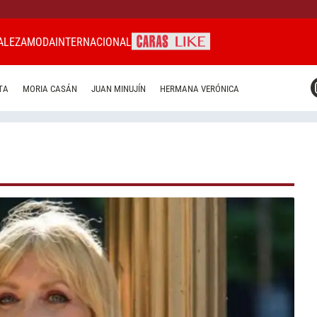
ALEZA
MODA
INTERNACIONAL
CARAS MIAMI
TA
MORIA CASÁN
JUAN MINUJÍN
HERMANA VERÓNICA
CARAS BRASIL
CARAS URUGUAY