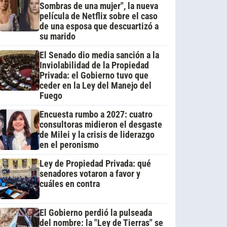
Sombras de una mujer", la nueva
película de Netflix sobre el caso
de una esposa que descuartizó a
su marido
El Senado dio media sanción a la
Inviolabilidad de la Propiedad
Privada: el Gobierno tuvo que
ceder en la Ley del Manejo del
Fuego
Encuesta rumbo a 2027: cuatro
consultoras midieron el desgaste
de Milei y la crisis de liderazgo
en el peronismo
Ley de Propiedad Privada: qué
senadores votaron a favor y
cuáles en contra
El Gobierno perdió la pulseada
del nombre: la "Ley de Tierras" se