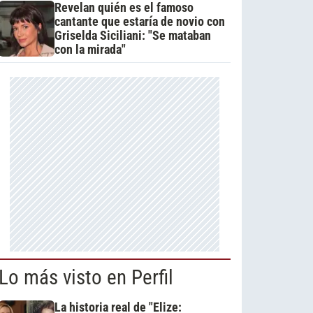
Revelan quién es el famoso
cantante que estaría de novio con
Griselda Siciliani: "Se mataban
con la mirada"
Lo más visto en Perfil
La historia real de "Elize: