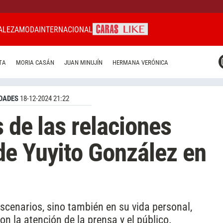
ALEZA
MODA
INTERNACIONAL
CARAS MIAMI
TA
MORIA CASÁN
JUAN MINUJÍN
HERMANA VERÓNICA
CARAS BRASIL
CARAS URUGUAY
DADES
18-12-2024 21:22
s de las relaciones
de Yuyito González en
escenarios, sino también en su vida personal,
 la atención de la prensa y el público.