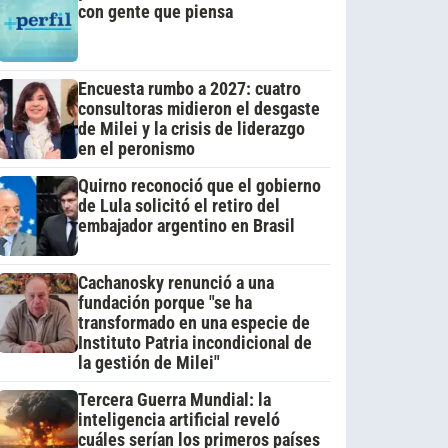
con gente que piensa
Encuesta rumbo a 2027: cuatro
consultoras midieron el desgaste
de Milei y la crisis de liderazgo
en el peronismo
Quirno reconoció que el gobierno
de Lula solicitó el retiro del
embajador argentino en Brasil
Cachanosky renunció a una
fundación porque "se ha
transformado en una especie de
Instituto Patria incondicional de
la gestión de Milei"
Tercera Guerra Mundial: la
inteligencia artificial reveló
cuáles serían los primeros países