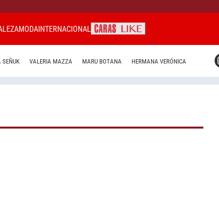
ALEZA
MODA
INTERNACIONAL
CARAS MIAMI
 SEÑUK
VALERIA MAZZA
MARU BOTANA
HERMANA VERÓNICA
CARAS BRASIL
CARAS URUGUAY