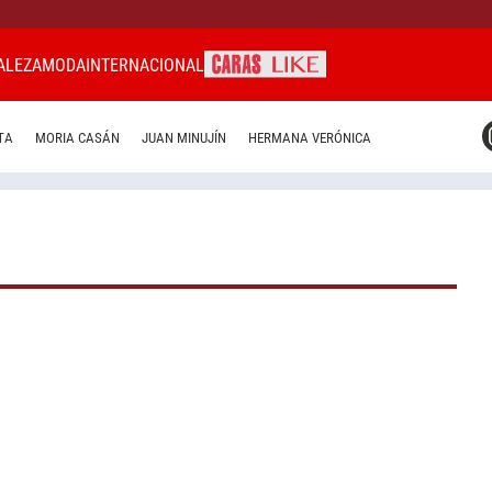
ALEZA
MODA
INTERNACIONAL
CARAS MIAMI
TA
MORIA CASÁN
JUAN MINUJÍN
HERMANA VERÓNICA
CARAS BRASIL
CARAS URUGUAY