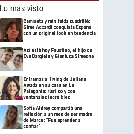
Lo más visto
Camiseta y minifalda cuadrillé:
Gime Accardi conquista España
con un original look en tendencia
Así está hoy Faustino, el hijo de
Eva Bargiela y Gianluca Simeone
Entramos al living de Juliana
Awada en su casa en La
Patagonia: rústico y con
ventanales increíbles
Sofía Aldrey compartió una
reflexión a un mes de ser madre
de Marco: “Fue aprender a
confiar”