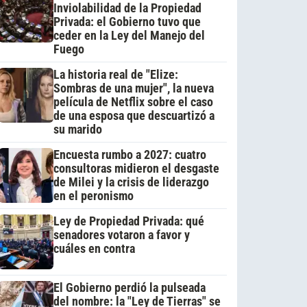
Inviolabilidad de la Propiedad
Privada: el Gobierno tuvo que
ceder en la Ley del Manejo del
Fuego
La historia real de "Elize:
Sombras de una mujer", la nueva
película de Netflix sobre el caso
de una esposa que descuartizó a
su marido
Encuesta rumbo a 2027: cuatro
consultoras midieron el desgaste
de Milei y la crisis de liderazgo
en el peronismo
Ley de Propiedad Privada: qué
senadores votaron a favor y
cuáles en contra
El Gobierno perdió la pulseada
del nombre: la "Ley de Tierras" se