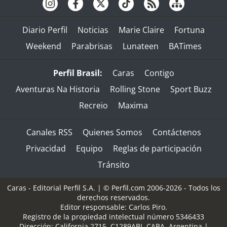
Diario Perfil
Noticias
Marie Claire
Fortuna
Weekend
Parabrisas
Lunateen
BATimes
Perfil Brasil:
Caras
Contigo
Aventuras Na Historia
Rolling Stone
Sport Buzz
Recreio
Maxima
Canales RSS
Quienes Somos
Contáctenos
Privacidad
Equipo
Reglas de participación
Tránsito
Caras - Editorial Perfil S.A.
| © Perfil.com 2006-2026 - Todos los
derechos reservados.
Editor responsable: Carlos Piro.
Registro de la propiedad intelectual número 5346433
Dirección:
California 2715
,
C1289ABI
,
CABA, Argentina
|