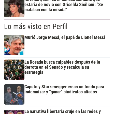
estaría de novio con Griselda Siciliani: "Se
mataban con la mirada"
Lo más visto en Perfil
Murió Jorge Messi, el papá de Lionel Messi
La Rosada busca culpables después de la
derrota en el Senado y recalcula su
estrategia
Caputo y Sturzenegger crean un fondo para
indemnizar y “ganar” sindicatos aliados
La narrativa libertaria cruje en las redes y