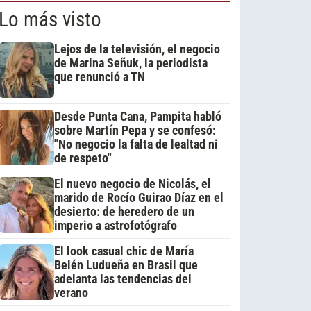
Lo más visto
Lejos de la televisión, el negocio
de Marina Señuk, la periodista
que renunció a TN
Desde Punta Cana, Pampita habló
sobre Martín Pepa y se confesó:
"No negocio la falta de lealtad ni
de respeto"
El nuevo negocio de Nicolás, el
marido de Rocío Guirao Díaz en el
desierto: de heredero de un
imperio a astrofotógrafo
El look casual chic de María
Belén Ludueña en Brasil que
adelanta las tendencias del
verano