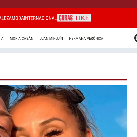
ALEZA
MODA
INTERNACIONAL
CARAS MIAMI
TA
MORIA CASÁN
JUAN MINUJÍN
HERMANA VERÓNICA
CARAS BRASIL
CARAS URUGUAY