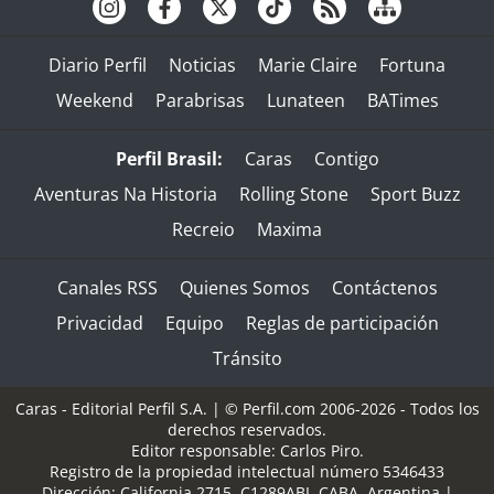
Diario Perfil
Noticias
Marie Claire
Fortuna
Weekend
Parabrisas
Lunateen
BATimes
Perfil Brasil:
Caras
Contigo
Aventuras Na Historia
Rolling Stone
Sport Buzz
Recreio
Maxima
Canales RSS
Quienes Somos
Contáctenos
Privacidad
Equipo
Reglas de participación
Tránsito
Caras - Editorial Perfil S.A.
| © Perfil.com 2006-2026 - Todos los
derechos reservados.
Editor responsable: Carlos Piro.
Registro de la propiedad intelectual número 5346433
Dirección:
California 2715
,
C1289ABI
,
CABA, Argentina
|