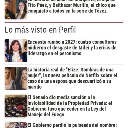
Fito Páez, y Balthazar Murillo, el chico que
conquistó a todos en la serie de Tévez
Lo más visto en Perfil
Encuesta rumbo a 2027: cuatro consultoras
midieron el desgaste de Milei y la crisis de
liderazgo en el peronismo
La historia real de "Elize: Sombras de una
mujer", la nueva película de Netflix sobre el
caso de una esposa que descuartizó a su
marido
El Senado dio media sanción a la
Inviolabilidad de la Propiedad Privada: el
Gobierno tuvo que ceder en la Ley del
Manejo del Fuego
El Gobierno perdió la pulseada del nombre: