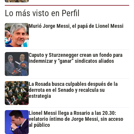
Lo más visto en Perfil
Murió Jorge Messi, el papá de Lionel Messi
Caputo y Sturzenegger crean un fondo para
indemnizar y “ganar” sindicatos aliados
La Rosada busca culpables después de la
derrota en el Senado y recalcula su
estrategia
Lionel Messi llega a Rosario a las 20.30:
velatorio íntimo de Jorge Messi, sin acceso
al público