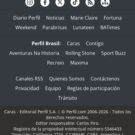
Diario Perfil
Noticias
Marie Claire
Fortuna
Weekend
Parabrisas
Lunateen
BATimes
Perfil Brasil:
Caras
Contigo
Aventuras Na Historia
Rolling Stone
Sport Buzz
Recreio
Maxima
Canales RSS
Quienes Somos
Contáctenos
Privacidad
Equipo
Reglas de participación
Tránsito
Caras - Editorial Perfil S.A.
| © Perfil.com 2006-2026 - Todos los
derechos reservados.
Editor responsable: Carlos Piro.
Registro de la propiedad intelectual número 5346433
Dirección:
California 2715
,
C1289ABI
,
CABA, Argentina
|