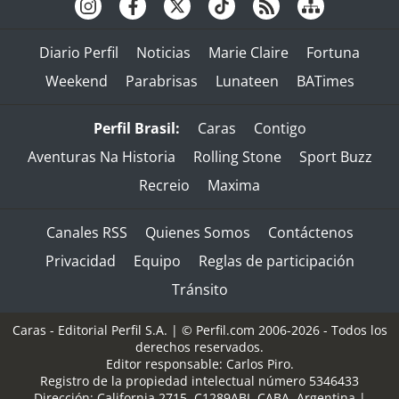
Diario Perfil
Noticias
Marie Claire
Fortuna
Weekend
Parabrisas
Lunateen
BATimes
Perfil Brasil:
Caras
Contigo
Aventuras Na Historia
Rolling Stone
Sport Buzz
Recreio
Maxima
Canales RSS
Quienes Somos
Contáctenos
Privacidad
Equipo
Reglas de participación
Tránsito
Caras - Editorial Perfil S.A.
| © Perfil.com 2006-2026 - Todos los
derechos reservados.
Editor responsable: Carlos Piro.
Registro de la propiedad intelectual número 5346433
Dirección:
California 2715
,
C1289ABI
,
CABA, Argentina
|