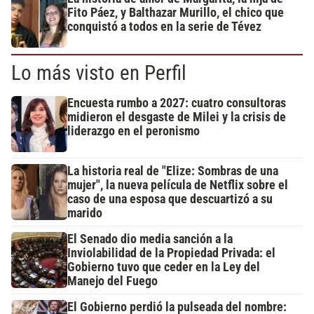
Fito Páez, y Balthazar Murillo, el chico que
conquistó a todos en la serie de Tévez
Lo más visto en Perfil
Encuesta rumbo a 2027: cuatro consultoras
midieron el desgaste de Milei y la crisis de
liderazgo en el peronismo
La historia real de "Elize: Sombras de una
mujer", la nueva película de Netflix sobre el
caso de una esposa que descuartizó a su
marido
El Senado dio media sanción a la
Inviolabilidad de la Propiedad Privada: el
Gobierno tuvo que ceder en la Ley del
Manejo del Fuego
El Gobierno perdió la pulseada del nombre: