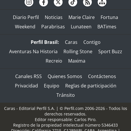
Diario Perfil
Noticias
Marie Claire
Fortuna
Weekend
Parabrisas
Lunateen
BATimes
Perfil Brasil:
Caras
Contigo
Aventuras Na Historia
Rolling Stone
Sport Buzz
Recreio
Maxima
Canales RSS
Quienes Somos
Contáctenos
Privacidad
Equipo
Reglas de participación
Tránsito
Caras - Editorial Perfil S.A.
| © Perfil.com 2006-2026 - Todos los
derechos reservados.
Editor responsable: Carlos Piro.
Registro de la propiedad intelectual número 5346433
Dirección:
California 2715
,
C1289ABI
,
CABA, Argentina
|