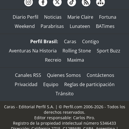
Diario Perfil
Noticias
Marie Claire
Fortuna
Weekend
Parabrisas
Lunateen
BATimes
Perfil Brasil:
Caras
Contigo
Aventuras Na Historia
Rolling Stone
Sport Buzz
Recreio
Maxima
Canales RSS
Quienes Somos
Contáctenos
Privacidad
Equipo
Reglas de participación
Tránsito
Caras - Editorial Perfil S.A.
| © Perfil.com 2006-2026 - Todos los
derechos reservados.
Editor responsable: Carlos Piro.
Registro de la propiedad intelectual número 5346433
Dirección:
California 2715
,
C1289ABI
,
CABA, Argentina
|