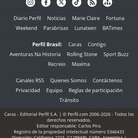
Diario Perfil
Noticias
Marie Claire
Fortuna
Weekend
Parabrisas
Lunateen
BATimes
Perfil Brasil:
Caras
Contigo
Aventuras Na Historia
Rolling Stone
Sport Buzz
Recreio
Maxima
Canales RSS
Quienes Somos
Contáctenos
Privacidad
Equipo
Reglas de participación
Tránsito
Caras - Editorial Perfil S.A.
| © Perfil.com 2006-2026 - Todos los
derechos reservados.
Editor responsable: Carlos Piro.
Registro de la propiedad intelectual número 5346433
Dirección:
California 2715
,
C1289ABI
,
CABA, Argentina
|