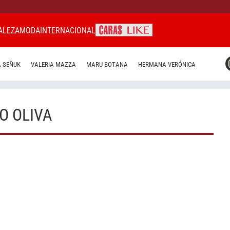
ALEZA
MODA
INTERNACIONAL
CARAS MIAMI
 SEÑUK
VALERIA MAZZA
MARU BOTANA
HERMANA VERÓNICA
CARAS BRASIL
CARAS URUGUAY
O OLIVA