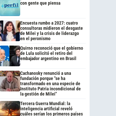
con gente que piensa
Encuesta rumbo a 2027: cuatro
consultoras midieron el desgaste
de Milei y la crisis de liderazgo
en el peronismo
Quirno reconoció que el gobierno
de Lula solicitó el retiro del
embajador argentino en Brasil
Cachanosky renunció a una
fundación porque "se ha
transformado en una especie de
Instituto Patria incondicional de
la gestión de Milei"
Tercera Guerra Mundial: la
inteligencia artificial reveló
cuáles serían los primeros países