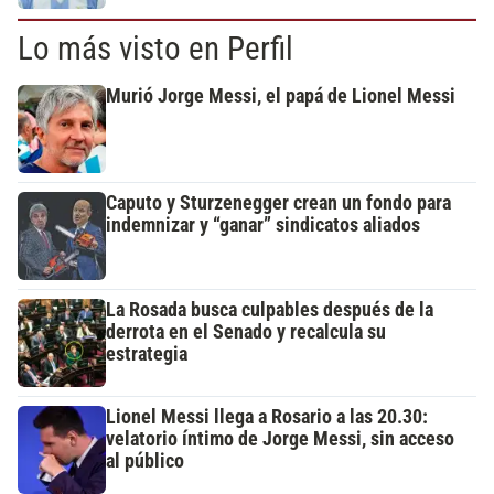
Lo más visto en Perfil
Murió Jorge Messi, el papá de Lionel Messi
Caputo y Sturzenegger crean un fondo para
indemnizar y “ganar” sindicatos aliados
La Rosada busca culpables después de la
derrota en el Senado y recalcula su
estrategia
Lionel Messi llega a Rosario a las 20.30:
velatorio íntimo de Jorge Messi, sin acceso
al público