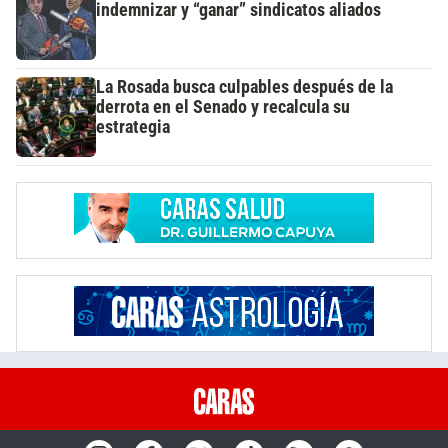
indemnizar y “ganar” sindicatos aliados
La Rosada busca culpables después de la
derrota en el Senado y recalcula su
estrategia