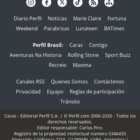
Diario Perfil
Noticias
Marie Claire
Fortuna
Weekend
Parabrisas
Lunateen
BATimes
Perfil Brasil:
Caras
Contigo
Aventuras Na Historia
Rolling Stone
Sport Buzz
Recreio
Maxima
Canales RSS
Quienes Somos
Contáctenos
Privacidad
Equipo
Reglas de participación
Tránsito
Caras - Editorial Perfil S.A.
| © Perfil.com 2006-2026 - Todos los
derechos reservados.
Editor responsable: Carlos Piro.
Registro de la propiedad intelectual número 5346433
Dirección:
California 2715
,
C1289ABI
,
CABA, Argentina
|