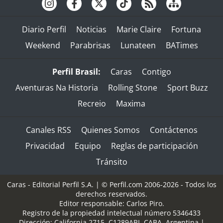
Diario Perfil
Noticias
Marie Claire
Fortuna
Weekend
Parabrisas
Lunateen
BATimes
Perfil Brasil:
Caras
Contigo
Aventuras Na Historia
Rolling Stone
Sport Buzz
Recreio
Maxima
Canales RSS
Quienes Somos
Contáctenos
Privacidad
Equipo
Reglas de participación
Tránsito
Caras - Editorial Perfil S.A.
| © Perfil.com 2006-2026 - Todos los
derechos reservados.
Editor responsable: Carlos Piro.
Registro de la propiedad intelectual número 5346433
Dirección:
California 2715
,
C1289ABI
,
CABA, Argentina
|