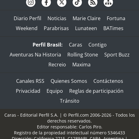
Diario Perfil
Noticias
Marie Claire
Fortuna
Weekend
Parabrisas
Lunateen
BATimes
Perfil Brasil:
Caras
Contigo
Aventuras Na Historia
Rolling Stone
Sport Buzz
Recreio
Maxima
Canales RSS
Quienes Somos
Contáctenos
Privacidad
Equipo
Reglas de participación
Tránsito
Caras - Editorial Perfil S.A.
| © Perfil.com 2006-2026 - Todos los
derechos reservados.
Editor responsable: Carlos Piro.
Registro de la propiedad intelectual número 5346433
Dirección:
California 2715
,
C1289ABI
,
CABA, Argentina
|