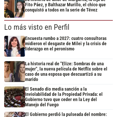
Fito Páez, y Balthazar Murillo, el chico que
conquistó a todos en la serie de Tévez
Lo más visto en Perfil
Encuesta rumbo a 2027: cuatro consultoras
midieron el desgaste de Milei y la crisis de
liderazgo en el peronismo
La historia real de "Elize: Sombras de una
mujer", la nueva película de Netflix sobre el
caso de una esposa que descuartizó a su
marido
El Senado dio media sanción a la
Inviolabilidad de la Propiedad Privada: el
Gobierno tuvo que ceder en la Ley del
Manejo del Fuego
El Gobierno perdió la pulseada del nombre: